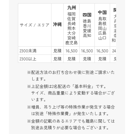
九州
関西
中国
福岡
四国
中
大阪
佐賀
鳥取
徳島
兵庫
愛
長崎
島根
沖縄
サイズ / エリア
香川
京都
三
熊本
岡山
愛媛
滋賀
岐
大分
広島
高知
奈良
静
宮崎
山口
和歌山
鹿児島
2300未満
見積
16,500
16,500
16,500
24,200
24,
2300以上
見積
見積
見積
見積
見積
見
配送方法のお打ち合わせ後に別途ご請求いた
します。
上記金額は2名配送の「基本料金」です。
サイズ、商品重量により変動する場合がござ
います。
増員、吊り上げ等の特殊作業が発生する場合
は別途「特殊作業費」が発生いたします。
金額の記載のあるエリアでも離島に関しては
別途お見積りが必要な場合もございます。