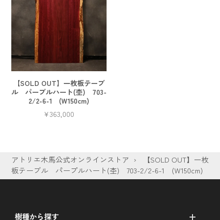
【SOLD OUT】一枚板テーブ
ル パープルハート(杢) 703-
2/2-6-1 (W150cm)
¥363,000
価
格
アトリエ木馬公式オンラインストア
›
【SOLD OUT】一枚
板テーブル パープルハート(杢) 703-2/2-6-1 (W150cm)
樹種から探す